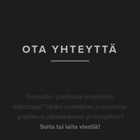
OTA YHTEYTTÄ
Tarvitsetko graafiselle projektillesi
toteuttajaa? Etsitkö luotettavaa ja joustavaa
graafikkoa pitkäaikaiseen yhteistyöhön?
Soita tai laita viestiä!