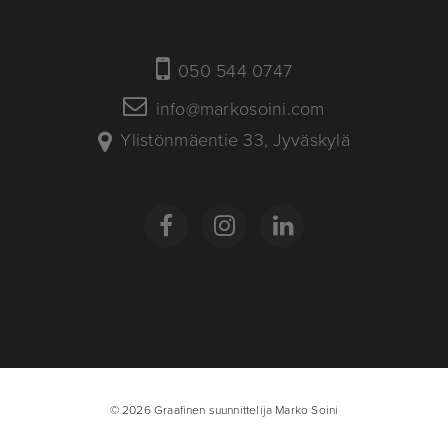
050 544 0747
info@markosoini.com
Ylistönmäentie 33, Jyväskylä
© 2026 Graafinen suunnittelija Marko Soini