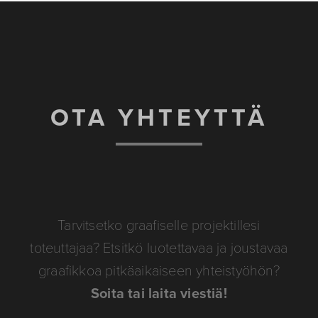
OTA YHTEYTTÄ
Tarvitsetko graafiselle projektillesi
toteuttajaa? Etsitkö luotettavaa ja joustavaa
graafikkoa pitkäaikaiseen yhteistyöhön?
Soita tai laita viestiä!