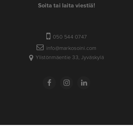
Soita tai laita viestiä!
050 544 0747
info@markosoini.com
Ylistönmäentie 33, Jyväskylä