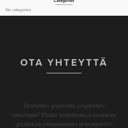
Categories
No categories
OTA YHTEYTTÄ
Tarvitsetko graafiselle projektillesi
toteuttajaa? Etsitkö luotettavaa ja joustavaa
graafikkoa pitkäaikaiseen yhteistyöhön?